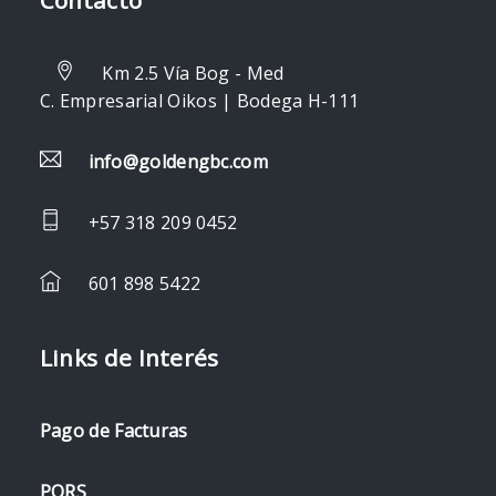
Km 2.5 Vía Bog - Med
C. Empresarial Oikos | Bodega H-111
info@goldengbc.com
+57 318 209 0452
601 898 5422
Links de Interés
Pago de Facturas
PQRS