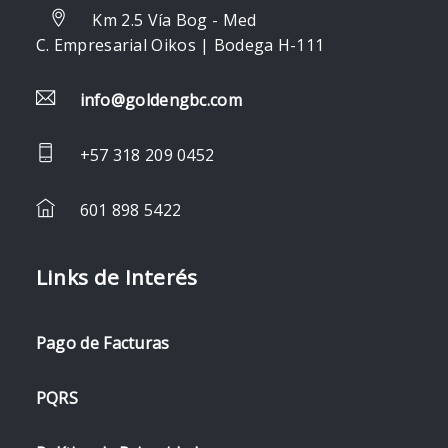
Km 2.5 Vía Bog - Med
C. Empresarial Oikos | Bodega H-111
info@goldengbc.com
+57 318 209 0452
601 898 5422
Links de Interés
Pago de Facturas
PQRS